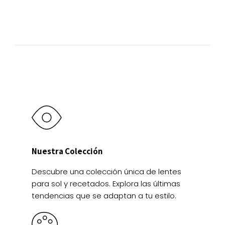
se
se
pueden
pueden
elegir
elegir
en
en
la
la
página
página
de
de
producto
producto
Nuestra Colección
Descubre una colección única de lentes
para sol y recetados. Explora las últimas
tendencias que se adaptan a tu estilo.