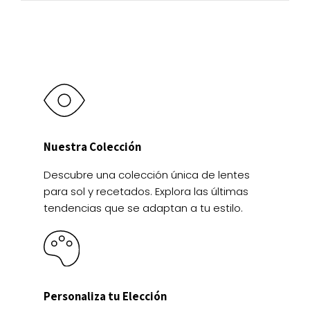
en
producto
en
la
la
página
página
de
de
producto
producto
Nuestra Colección
Descubre una colección única de lentes
para sol y recetados. Explora las últimas
tendencias que se adaptan a tu estilo.
Personaliza tu Elección