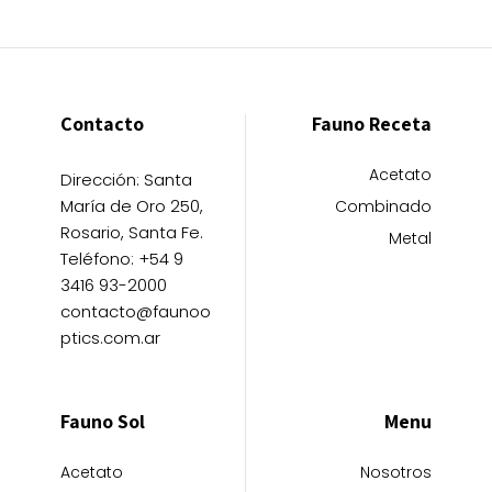
de
de
en
en
se
se
producto
producto
la
la
pueden
pueden
página
página
elegir
elegir
de
de
en
en
Contacto
Fauno Receta
producto
producto
la
la
página
página
Acetato
Dirección: Santa
de
de
María de Oro 250,
Combinado
producto
producto
Rosario, Santa Fe.
Metal
Teléfono: +54 9
3416 93-2000
contacto@faunoo
ptics.com.ar
Fauno Sol
Menu
Acetato
Nosotros