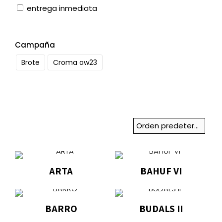
entrega inmediata
Campaña
Brote
Croma aw23
ARTA
BAHUF VI
Este
Este
producto
producto
BARRO
BUDALS II
tiene
tiene
múltiples
múltiples
Este
Este