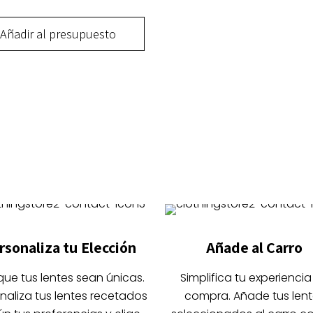
ones
Añadir al presupuesto
en
r
ucto
ples
na
ntes.
ucto
ones
en
r
rsonaliza tu Elección
Añade al Carro
que tus lentes sean únicas.
Simplifica tu experiencia
na
naliza tus lentes recetados
compra. Añade tus lent