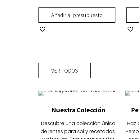
opciones
opci
se
se
Añadir al presupuesto
pueden
pued
Este
Este
elegir
elegi
producto
prod
en
en
tiene
tiene
la
la
múltiples
múlti
página
pági
variantes.
varia
de
de
Las
Las
producto
prod
VER TODOS
opciones
opci
se
se
pueden
pued
elegir
elegi
Nuestra Colección
Pe
en
en
la
la
Descubre una colección única
Haz 
página
pági
de lentes para sol y recetados.
Perso
de
de