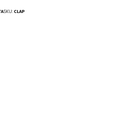
SKU:
TA
CLAP