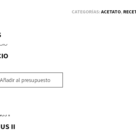
CATEGORÍAS:
ACETATO
,
RECE
s
CIO
Añadir al presupuesto
ucto
ples
US II
ntes.