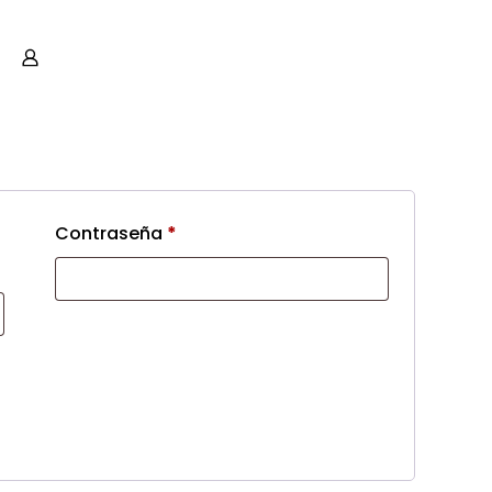
Contraseña
*
upuesto