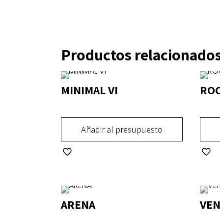
Productos relacionado
MINIMAL VI
RO
Añadir al presupuesto
Este
Este
producto
prod
tiene
tiene
múltiples
múlti
ARENA
VEN
variantes.
varia
Las
Las