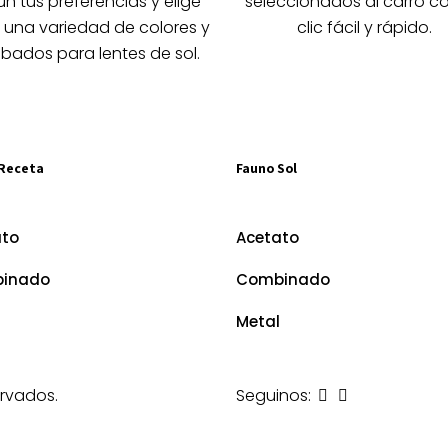
n tus preferencias y elige
seleccionados al carro c
ucto
 una variedad de colores y
clic fácil y rápido.
bados para lentes de sol.
Receta
Fauno Sol
ato
Acetato
inado
Combinado
Metal
rvados.
Seguinos: