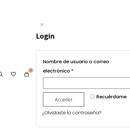
CLAP
✕
Login
CLAP
Nombre de usuario o correo
electrónico
*
0
CLAP
Recuérdame
Acceder
Añadir al pres
CLAP
cantidad
¿Olvidaste la contraseña?