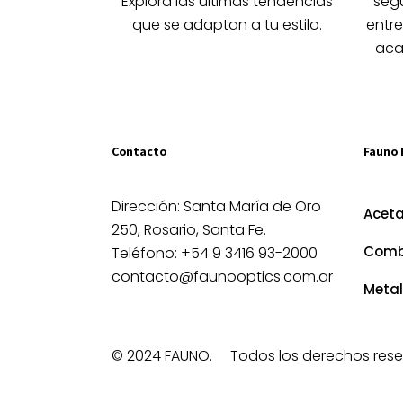
Explora las últimas tendencias
segú
producto
prod
que se adaptan a tu estilo.
entre
aca
Contacto
Fauno 
Dirección: Santa María de Oro
Acet
250, Rosario, Santa Fe.
Comb
Teléfono: +54 9 3416 93-2000
contacto@faunooptics.com.ar
Metal
© 2024 FAUNO.
Todos los derechos rese