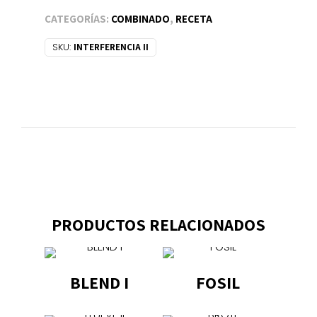
cantidad
CATEGORÍAS:
COMBINADO
,
RECETA
SKU:
INTERFERENCIA II
PRODUCTOS RELACIONADOS
BLEND I
FOSIL
Este
Este