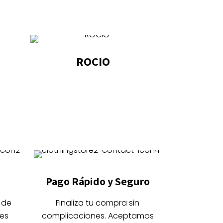
ROCIO
Este
producto
tiene
múltiples
variantes.
Las
opciones
se
Pago Rápido y Seguro
pueden
elegir
 de
Finaliza tu compra sin
en
es
complicaciones. Aceptamos