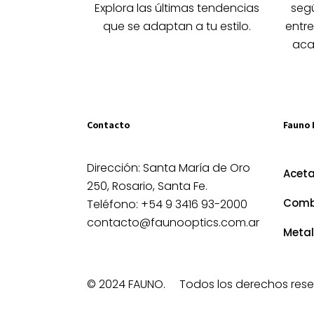
la
Explora las últimas tendencias
segú
página
que se adaptan a tu estilo.
entre
de
aca
producto
Contacto
Fauno 
Dirección: Santa María de Oro
Acet
250, Rosario, Santa Fe.
Comb
Teléfono: +54 9 3416 93-2000
contacto@faunooptics.com.ar
Metal
© 2024 FAUNO.
Todos los derechos rese