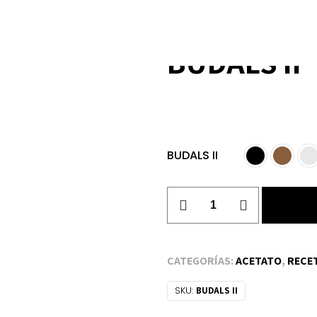
BUDALS II
BUDALS II
BUDALS
II
cantidad
CATEGORÍAS:
ACETATO
,
RECE
SKU:
BUDALS II