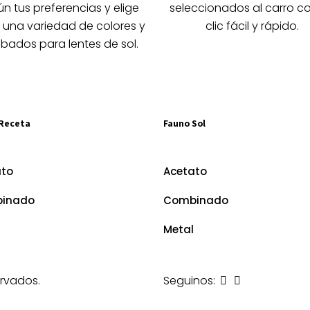
la
la
n tus preferencias y elige
seleccionados al carro c
página
página
 una variedad de colores y
clic fácil y rápido.
de
de
bados para lentes de sol.
producto
producto
Receta
Fauno Sol
ato
Acetato
inado
Combinado
Metal
rvados.
Seguinos: