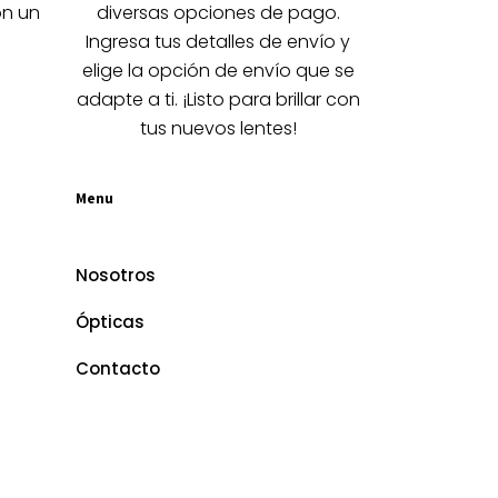
la
on un
diversas opciones de pago.
página
Ingresa tus detalles de envío y
de
elige la opción de envío que se
producto
adapte a ti. ¡Listo para brillar con
tus nuevos lentes!
Menu
Nosotros
Ópticas
Contacto