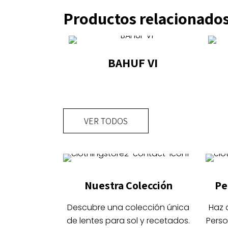
Productos relacionado
BAHUF VI
Este
producto
tiene
VER TODOS
múltiples
variantes.
Las
opciones
se
Nuestra Colección
Pe
pueden
elegir
Descubre una colección única
Haz 
en
de lentes para sol y recetados.
Perso