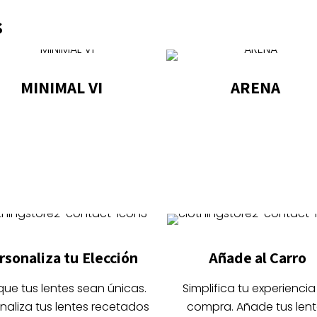
s
MINIMAL VI
ARENA
Este
Este
producto
producto
tiene
tiene
múltiples
múltiples
variantes.
variantes.
Las
Las
opciones
opciones
se
se
rsonaliza tu Elección
Añade al Carro
pueden
pueden
elegir
elegir
que tus lentes sean únicas.
Simplifica tu experiencia
en
en
naliza tus lentes recetados
compra. Añade tus lent