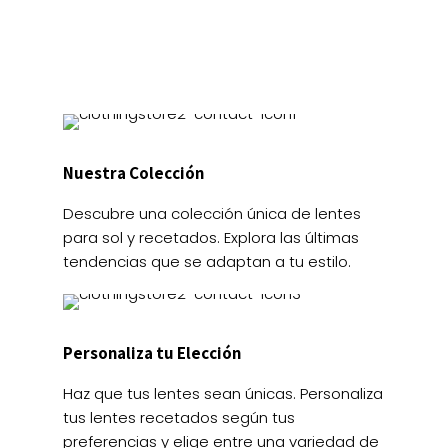
la
la
página
página
de
de
producto
producto
Nuestra Colección
Descubre una colección única de lentes
para sol y recetados. Explora las últimas
tendencias que se adaptan a tu estilo.
Personaliza tu Elección
Haz que tus lentes sean únicas. Personaliza
tus lentes recetados según tus
preferencias y elige entre una variedad de