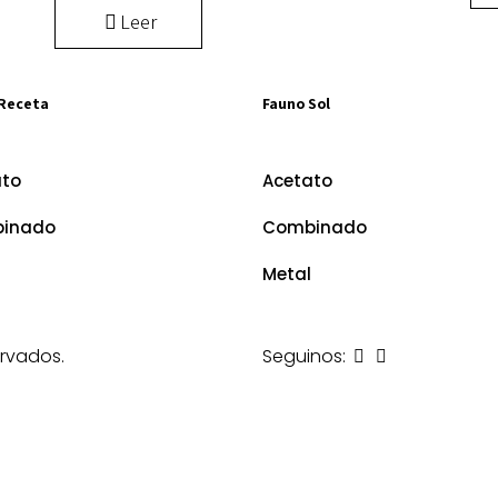
Leer
Receta
Fauno Sol
ato
Acetato
inado
Combinado
Metal
rvados.
Seguinos: