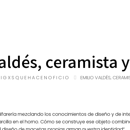
aldés, ceramista y
I G X S Q U E H A C E N O F I C I O
EMILIO VALDÉS, CERAMI
lfarería mezclando los conocimientos de diseño y de int
 arcilla en el horno. Cómo se construye ese objeto combi
el diseño de macetas propias arman nuestra identidad”.