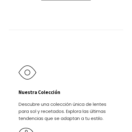
en
opciones
opciones
la
se
se
página
pueden
pueden
de
elegir
elegir
producto
en
en
la
la
página
página
de
de
producto
producto
Nuestra Colección
Descubre una colección única de lentes
para sol y recetados. Explora las últimas
tendencias que se adaptan a tu estilo.