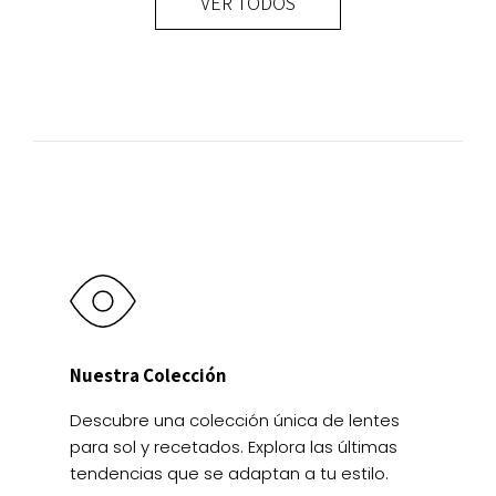
VER TODOS
Las
Las
opciones
opciones
se
se
pueden
pueden
elegir
elegir
en
en
la
la
página
página
de
de
producto
producto
Nuestra Colección
Descubre una colección única de lentes
para sol y recetados. Explora las últimas
tendencias que se adaptan a tu estilo.