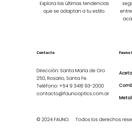
la
Explora las últimas tendencias
segú
página
que se adaptan a tu estilo.
entre
de
aca
producto
Contacto
Fauno 
Dirección: Santa María de Oro
Acet
250, Rosario, Santa Fe.
Comb
Teléfono: +54 9 3416 93-2000
contacto@faunooptics.com.ar
Metal
© 2024 FAUNO.
Todos los derechos rese