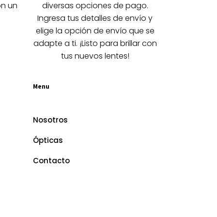
la
on un
diversas opciones de pago.
página
Ingresa tus detalles de envío y
de
elige la opción de envío que se
producto
adapte a ti. ¡Listo para brillar con
tus nuevos lentes!
Menu
Nosotros
Ópticas
Contacto