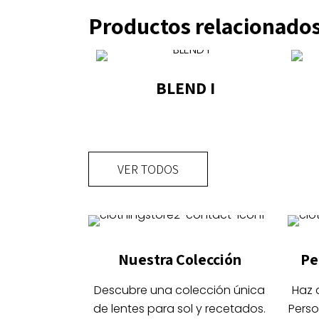
Productos relacionado
BLEND I
Este
producto
tiene
VER TODOS
múltiples
variantes.
Las
opciones
se
Nuestra Colección
Pe
pueden
elegir
Descubre una colección única
Haz 
en
de lentes para sol y recetados.
Perso