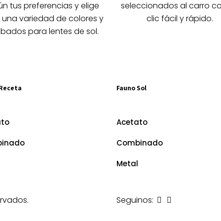
la
la
n tus preferencias y elige
seleccionados al carro c
página
página
 una variedad de colores y
clic fácil y rápido.
de
de
bados para lentes de sol.
producto
producto
Receta
Fauno Sol
ato
Acetato
inado
Combinado
Metal
rvados.
Seguinos: