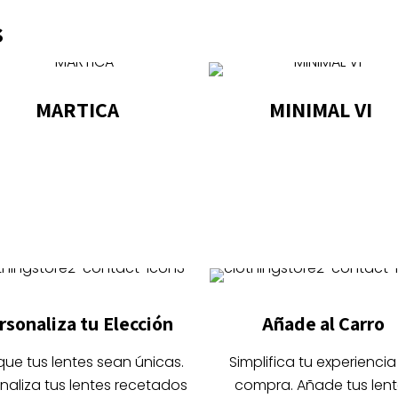
s
MARTICA
MINIMAL VI
Este
Este
producto
producto
tiene
tiene
múltiples
múltiples
variantes.
variantes.
Las
Las
opciones
opciones
se
se
rsonaliza tu Elección
Añade al Carro
pueden
pueden
elegir
elegir
que tus lentes sean únicas.
Simplifica tu experiencia
en
en
naliza tus lentes recetados
compra. Añade tus lent