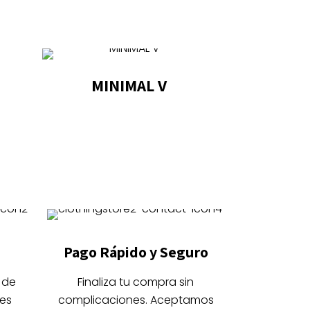
MINIMAL V
Este
producto
tiene
múltiples
variantes.
Las
opciones
se
Pago Rápido y Seguro
pueden
elegir
 de
Finaliza tu compra sin
en
es
complicaciones. Aceptamos