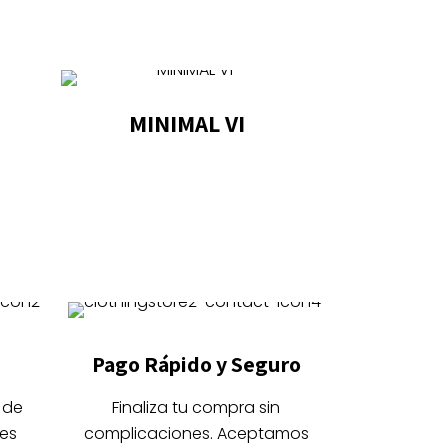
MINIMAL VI
Este
producto
tiene
múltiples
variantes.
Las
opciones
se
Pago Rápido y Seguro
pueden
elegir
 de
Finaliza tu compra sin
en
es
complicaciones. Aceptamos