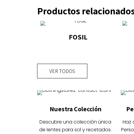
Productos relacionado
FOSIL
Este
producto
tiene
VER TODOS
múltiples
variantes.
Las
opciones
se
Nuestra Colección
Pe
pueden
elegir
Descubre una colección única
Haz 
en
de lentes para sol y recetados.
Perso