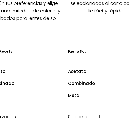
la
la
n tus preferencias y elige
seleccionados al carro c
página
página
 una variedad de colores y
clic fácil y rápido.
de
de
bados para lentes de sol.
producto
producto
Receta
Fauno Sol
ato
Acetato
inado
Combinado
Metal
rvados.
Seguinos: