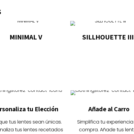
s
MINIMAL V
SILLHOUETTE III
Este
Este
producto
producto
tiene
tiene
múltiples
múltiples
variantes.
variantes.
Las
Las
opciones
opciones
se
se
rsonaliza tu Elección
Añade al Carro
pueden
pueden
elegir
elegir
que tus lentes sean únicas.
Simplifica tu experiencia
en
en
naliza tus lentes recetados
compra. Añade tus lent