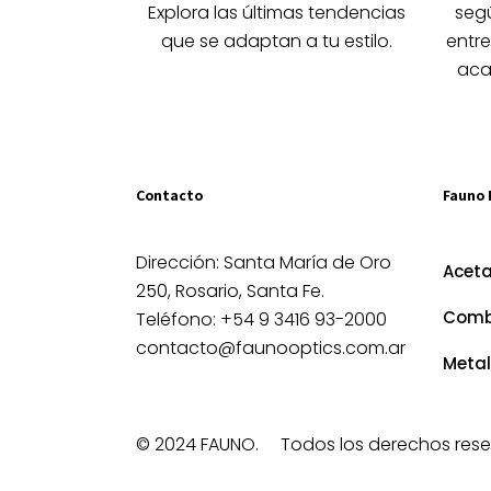
la
Explora las últimas tendencias
segú
página
que se adaptan a tu estilo.
entre
de
aca
producto
Contacto
Fauno 
Dirección: Santa María de Oro
Acet
250, Rosario, Santa Fe.
Comb
Teléfono: +54 9 3416 93-2000
contacto@faunooptics.com.ar
Metal
© 2024 FAUNO.
Todos los derechos rese