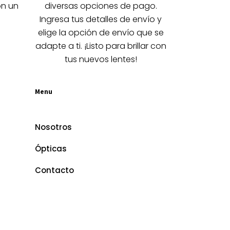
la
on un
diversas opciones de pago.
página
Ingresa tus detalles de envío y
de
elige la opción de envío que se
producto
adapte a ti. ¡Listo para brillar con
tus nuevos lentes!
Menu
Nosotros
Ópticas
Contacto