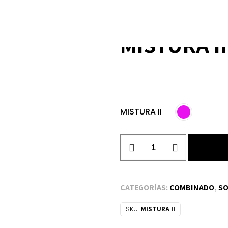
MISTURA II
MISTURA II
MISTURA
II
cantidad
CATEGORÍAS:
COMBINADO
,
SO
SKU:
MISTURA II