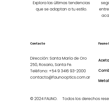
la
Explora las últimas tendencias
segú
página
que se adaptan a tu estilo.
entre
de
aca
producto
Contacto
Fauno 
Dirección: Santa María de Oro
Acet
250, Rosario, Santa Fe.
Comb
Teléfono: +54 9 3416 93-2000
contacto@faunooptics.com.ar
Metal
© 2024 FAUNO.
Todos los derechos rese