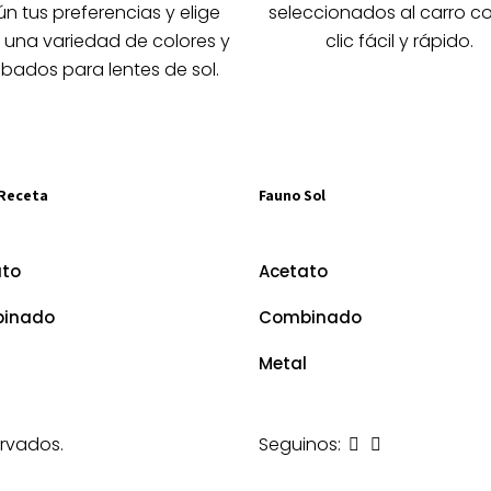
la
la
n tus preferencias y elige
seleccionados al carro c
página
página
 una variedad de colores y
clic fácil y rápido.
de
de
bados para lentes de sol.
producto
producto
Receta
Fauno Sol
ato
Acetato
inado
Combinado
Metal
rvados.
Seguinos: