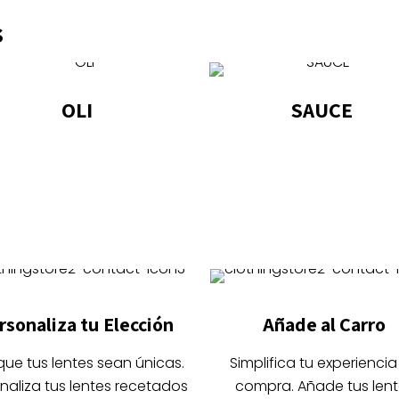
s
OLI
SAUCE
Este
Este
producto
producto
tiene
tiene
múltiples
múltiples
variantes.
variantes.
Las
Las
opciones
opciones
se
se
rsonaliza tu Elección
Añade al Carro
pueden
pueden
elegir
elegir
que tus lentes sean únicas.
Simplifica tu experiencia
en
en
naliza tus lentes recetados
compra. Añade tus lent