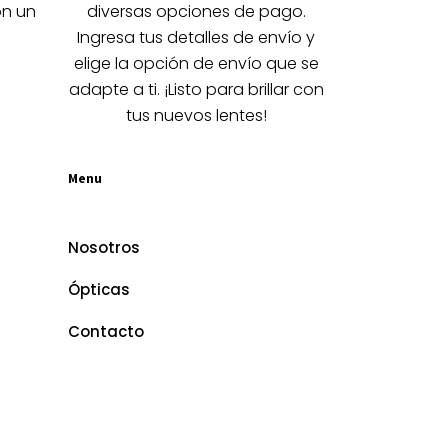
la
on un
diversas opciones de pago.
página
Ingresa tus detalles de envío y
de
elige la opción de envío que se
producto
adapte a ti. ¡Listo para brillar con
tus nuevos lentes!
Menu
Nosotros
Ópticas
Contacto