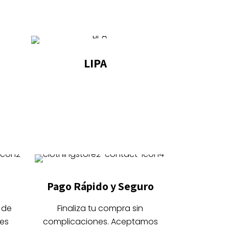
LIPA
Este
producto
tiene
múltiples
variantes.
Las
opciones
se
Pago Rápido y Seguro
pueden
elegir
 de
Finaliza tu compra sin
en
es
complicaciones. Aceptamos