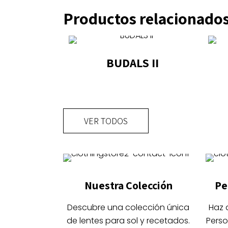
Productos relacionado
BUDALS II
Este
producto
tiene
VER TODOS
múltiples
variantes.
Las
opciones
se
Nuestra Colección
Pe
pueden
elegir
Descubre una colección única
Haz 
en
de lentes para sol y recetados.
Perso