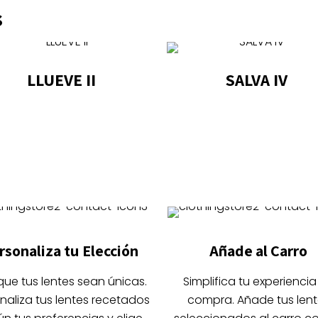
s
LLUEVE II
SALVA IV
Este
Este
producto
producto
tiene
tiene
múltiples
múltiples
variantes.
variantes.
Las
Las
opciones
opciones
se
se
rsonaliza tu Elección
Añade al Carro
pueden
pueden
elegir
elegir
que tus lentes sean únicas.
Simplifica tu experiencia
en
en
naliza tus lentes recetados
compra. Añade tus lent
la
la