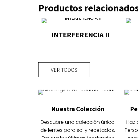
Productos relacionado
INTERFERENCIA II
Este
producto
tiene
VER TODOS
múltiples
variantes.
Las
opciones
se
Nuestra Colección
Pe
pueden
elegir
Descubre una colección única
Haz 
en
de lentes para sol y recetados.
Perso
la