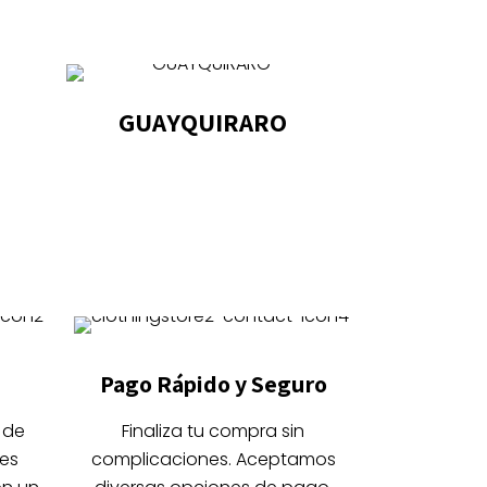
GUAYQUIRARO
Este
producto
tiene
múltiples
variantes.
Las
opciones
se
Pago Rápido y Seguro
pueden
elegir
 de
Finaliza tu compra sin
en
es
complicaciones. Aceptamos
la