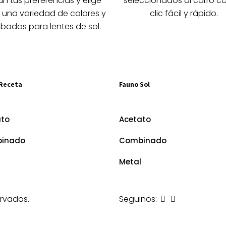
n tus preferencias y elige
seleccionados al carro c
página
página
 una variedad de colores y
clic fácil y rápido.
de
de
bados para lentes de sol.
producto
producto
Receta
Fauno Sol
ato
Acetato
inado
Combinado
Metal
rvados.
Seguinos: