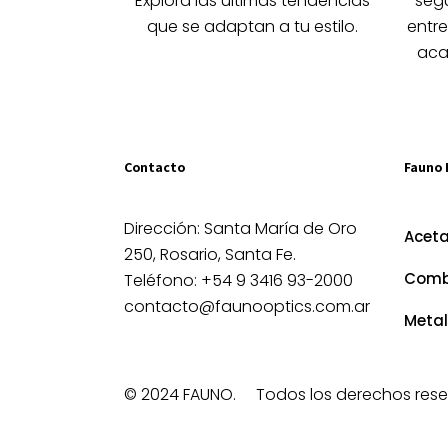
Explora las últimas tendencias
segú
página
que se adaptan a tu estilo.
entre
de
aca
producto
Contacto
Fauno 
Dirección: Santa María de Oro
Acet
250, Rosario, Santa Fe.
Comb
Teléfono: +54 9 3416 93-2000
contacto@faunooptics.com.ar
Metal
© 2024 FAUNO.
Todos los derechos rese