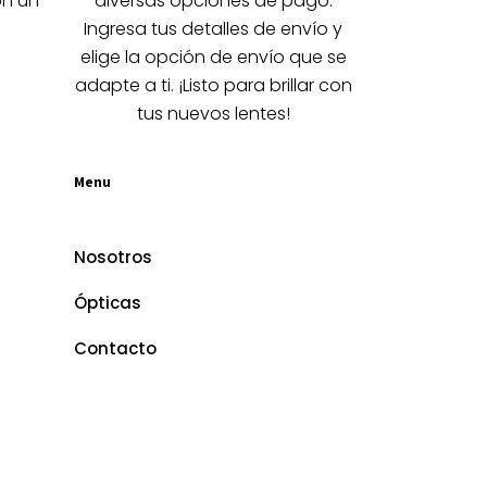
on un
diversas opciones de pago.
página
Ingresa tus detalles de envío y
de
elige la opción de envío que se
producto
adapte a ti. ¡Listo para brillar con
tus nuevos lentes!
Menu
Nosotros
Ópticas
Contacto