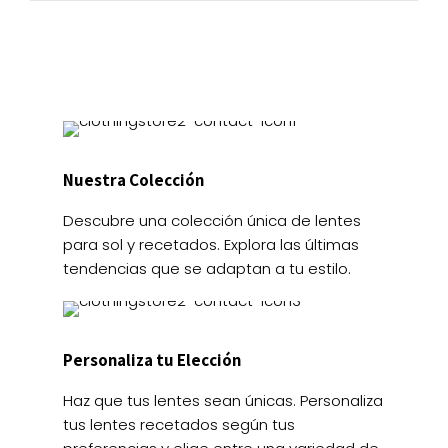
en
página
la
de
página
producto
de
producto
Nuestra Colección
Descubre una colección única de lentes
para sol y recetados. Explora las últimas
tendencias que se adaptan a tu estilo.
Personaliza tu Elección
Haz que tus lentes sean únicas. Personaliza
tus lentes recetados según tus