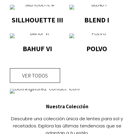
SILLHOUETTE III
BLEND I
Este
Este
producto
producto
tiene
tiene
BAHUF VI
POLVO
múltiples
múltiples
variantes.
Este
variantes.
Este
Las
producto
Las
producto
opciones
tiene
opciones
tiene
VER TODOS
se
múltiples
se
múltiples
pueden
variantes.
pueden
variantes.
elegir
Las
elegir
Las
en
opciones
en
opciones
Nuestra Colección
la
se
la
se
página
pueden
página
pueden
Descubre una colección única de lentes para sol y
de
elegir
de
elegir
recetados. Explora las últimas tendencias que se
producto
en
producto
en
adaptan a tu estilo.