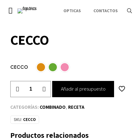
INICIO
-
RECETA
-
COMBINADO
-
CECCO
OPTICAS
CONTACTOS
CECCO
CECCO
CECCO
Añadir al presupuesto
cantidad
CATEGORÍAS:
COMBINADO
,
RECETA
SKU:
CECCO
Productos relacionados